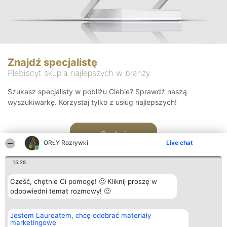
Znajdź specjalistę
Plebiscyt skupia najlepszych w branży
Szukasz specjalisty w pobliżu Ciebie? Sprawdź naszą
wyszukiwarkę. Korzystaj tylko z usług najlepszych!
Szukaj
ORŁY Rozrywki
Live chat
15:28
Cześć, chętnie Ci pomogę! 🙂 Kliknij proszę w
odpowiedni temat rozmowy! 🙂
Organizator plebiscytu
Plebiscyt
Kontakt
Jestem Laureatem, chcę odebrać materiały
Bright Side Solutions sp. z o.
Laureaci
Kontakt
marketingowe
o. sp. k.
Lista