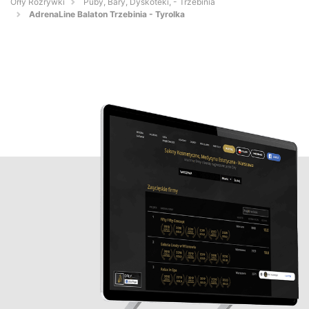
Orły Rozrywki
Puby, Bary, Dyskoteki, - Trzebinia
AdrenaLine Balaton Trzebinia - Tyrolka