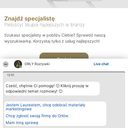
Znajdź specjalistę
Plebiscyt skupia najlepszych w branży
Szukasz specjalisty w pobliżu Ciebie? Sprawdź naszą
wyszukiwarkę. Korzystaj tylko z usług najlepszych!
Szukaj
ORŁY Rozrywki
Live chat
12:51
Cześć, chętnie Ci pomogę! 🙂 Kliknij proszę w
odpowiedni temat rozmowy! 🙂
Organizator plebiscytu
Plebiscyt
Kontakt
Jestem Laureatem, chcę odebrać materiały
Bright Side Solutions sp. z o.
Laureaci
Kontakt
marketingowe
o. sp. k.
Lista
ul. Ruska 22
wszystkich
Chcę zgłosić swoją firmę do Orłów
Wrocław 50-079
Laureatów
Mam inną sprawę
KRS 0000749100 | Regon
Zasady
381313360 | NIP 8943132676
Regulamin