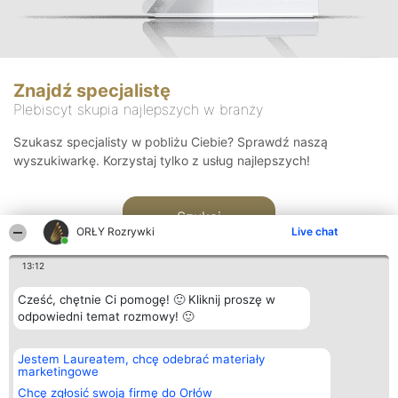
Znajdź specjalistę
Plebiscyt skupia najlepszych w branży
Szukasz specjalisty w pobliżu Ciebie? Sprawdź naszą
wyszukiwarkę. Korzystaj tylko z usług najlepszych!
Szukaj
ORŁY Rozrywki
Live chat
13:12
Cześć, chętnie Ci pomogę! 🙂 Kliknij proszę w
odpowiedni temat rozmowy! 🙂
Organizator plebiscytu
Plebiscyt
Kontakt
Jestem Laureatem, chcę odebrać materiały
Bright Side Solutions sp. z o.
Laureaci
Kontakt
marketingowe
o. sp. k.
Lista
ul. Ruska 22
wszystkich
Chcę zgłosić swoją firmę do Orłów