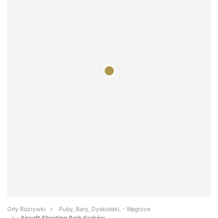
Orły Rozrywki
Puby, Bary, Dyskoteki, - Węgrzce
Airsoft Shooting Park Kraków