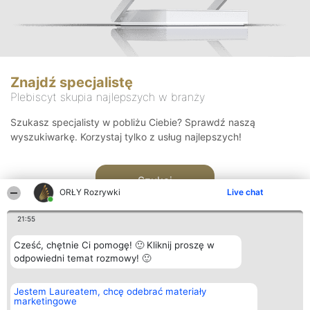
Znajdź specjalistę
Plebiscyt skupia najlepszych w branży
Szukasz specjalisty w pobliżu Ciebie? Sprawdź naszą
wyszukiwarkę. Korzystaj tylko z usług najlepszych!
Szukaj
ORŁY Rozrywki
Live chat
21:55
Cześć, chętnie Ci pomogę! 🙂 Kliknij proszę w
odpowiedni temat rozmowy! 🙂
Organizator plebiscytu
Plebiscyt
Kontakt
Jestem Laureatem, chcę odebrać materiały
Bright Side Solutions sp. z o.
Laureaci
Kontakt
marketingowe
o. sp. k.
Lista