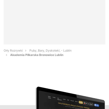
Orły Rozrywki
Puby, Bary, Dyskoteki, - Lublin
Akademia Piłkarska Bronowice Lublin