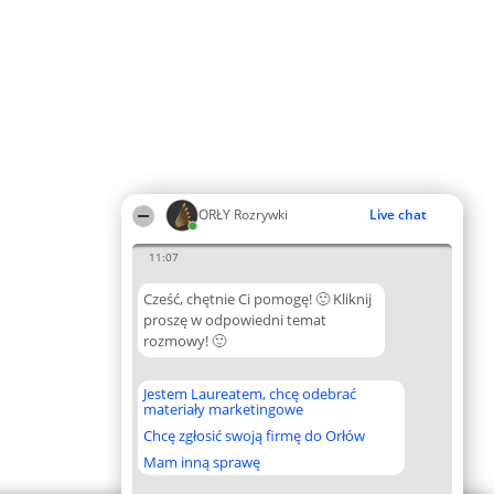
ORŁY Rozrywki
Live chat
11:07
Cześć, chętnie Ci pomogę! 🙂 Kliknij
proszę w odpowiedni temat
rozmowy! 🙂
Jestem Laureatem, chcę odebrać
materiały marketingowe
Chcę zgłosić swoją firmę do Orłów
Mam inną sprawę