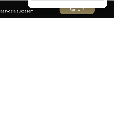
Sprawdź
ieszyć się sukcesem.
est wykwalifikowanym ośrodkiem zajmującym się
 w Piasecznie oraz w najbliższych okolicach.
ny wybór zajęć dostosowanych do różnych
ników. W ofercie znajdują się profesjonalne
e odpowiednią opcję dla osób, które chcą szybko
ub preferują naukę w kameralnym środowisku.
styczne zajęcia dla przyszłych Młodych Par,
erwszego Tańca według ich oczekiwań.
kcje tańca użytkowego, które są przydatne przed