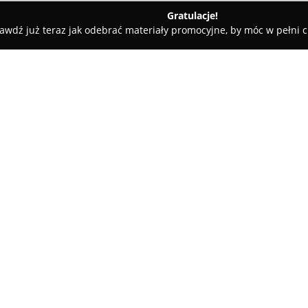
Gratulacje!
awdź już teraz jak odebrać materiały promocyjne, by móc w pełni c
Akademia Tańca I Am Dance
O firmie:
Akademia Tańca I Am Dance
j
edukacją taneczną, działającym
Placówka zapewnia zróżnicowa
poziomów zaawansowania uczest
lekcje indywidualne, stanowiąc
rozwijać swoje umiejętności l
Akademia prowadzi też specjali
przygotowując choreografie Pi
Dodatkowo Akademia oferuje le