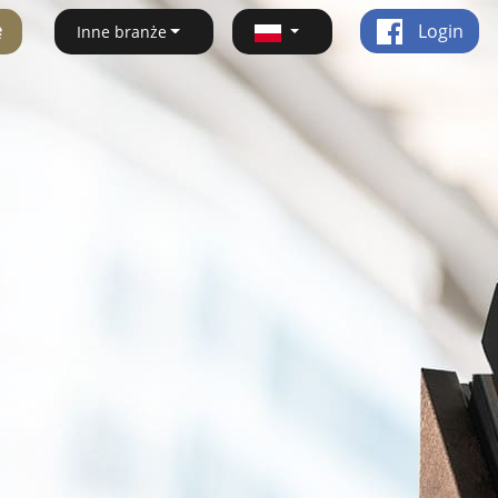
ę
Login
Inne branże