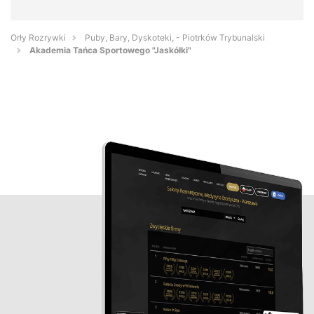
Orły Rozrywki
Puby, Bary, Dyskoteki, - Piotrków Trybunalski
Akademia Tańca Sportowego "Jaskółki"