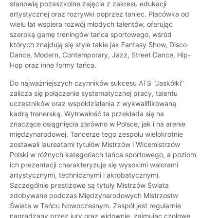
stanowią pozaszkolne zajęcia z zakresu edukacji
artystycznej oraz rozrywki poprzez taniec. Placówka od
wielu lat wspiera rozwój młodych talentów, oferując
szeroką gamę treningów tańca sportowego, wśród
których znajdują się style takie jak Fantasy Show, Disco-
Dance, Modern, Contemporary, Jazz, Street Dance, Hip-
Hop oraz inne formy tańca.
Do najważniejszych czynników sukcesu ATS "Jaskółki"
zalicza się połączenie systematycznej pracy, talentu
uczestników oraz współdziałania z wykwalifikowaną
kadrą trenerską. Wytrwałość ta przekłada się na
znaczące osiągnięcia zarówno w Polsce, jak i na arenie
międzynarodowej. Tancerze tego zespołu wielokrotnie
zostawali laureatami tytułów Mistrzów i Wicemistrzów
Polski w różnych kategoriach tańca sportowego, a poziom
ich prezentacji charakteryzuje się wysokimi walorami
artystycznymi, technicznymi i akrobatycznymi.
Szczególnie prestiżowe są tytuły Mistrzów Świata
zdobywane podczas Międzynarodowych Mistrzostw
Świata w Tańcu Nowoczesnym. Zespół jest regularnie
nagradzany przez jury oraz widownię, zajmując czołowe