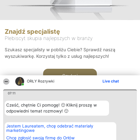
Znajdź specjalistę
Plebiscyt skupia najlepszych w branży
Szukasz specjalisty w pobliżu Ciebie? Sprawdź naszą
wyszukiwarkę. Korzystaj tylko z usług najlepszych!
Szukaj
ORŁY Rozrywki
Live chat
07:11
Cześć, chętnie Ci pomogę! 🙂 Kliknij proszę w
odpowiedni temat rozmowy! 🙂
Organizator plebiscytu
Plebiscyt
Kontakt
Jestem Laureatem, chcę odebrać materiały
Bright Side Solutions sp. z o.
Laureaci
Kontakt
marketingowe
o. sp. k.
Lista
ul. Ruska 22
wszystkich
Chcę zgłosić swoją firmę do Orłów