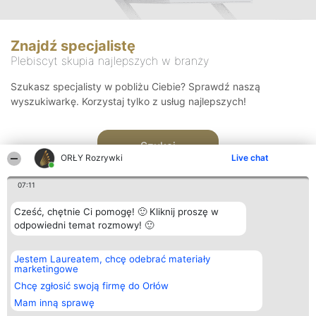
Znajdź specjalistę
Plebiscyt skupia najlepszych w branży
Szukasz specjalisty w pobliżu Ciebie? Sprawdź naszą
wyszukiwarkę. Korzystaj tylko z usług najlepszych!
Szukaj
ORŁY Rozrywki
Live chat
07:11
Cześć, chętnie Ci pomogę! 🙂 Kliknij proszę w
odpowiedni temat rozmowy! 🙂
Organizator plebiscytu
Plebiscyt
Kontakt
Jestem Laureatem, chcę odebrać materiały
Bright Side Solutions sp. z o.
Laureaci
Kontakt
marketingowe
o. sp. k.
Lista
ul. Ruska 22
wszystkich
Chcę zgłosić swoją firmę do Orłów
Wrocław 50-079
Laureatów
Mam inną sprawę
KRS 0000749100 | Regon
Zasady
381313360 | NIP 8943132676
Regulamin