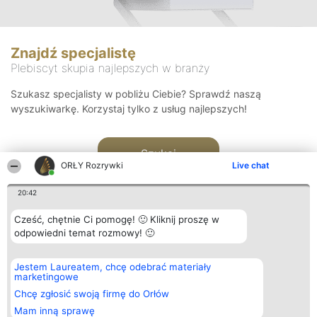
Znajdź specjalistę
Plebiscyt skupia najlepszych w branży
Szukasz specjalisty w pobliżu Ciebie? Sprawdź naszą
wyszukiwarkę. Korzystaj tylko z usług najlepszych!
Szukaj
ORŁY Rozrywki
Live chat
20:42
Cześć, chętnie Ci pomogę! 🙂 Kliknij proszę w
odpowiedni temat rozmowy! 🙂
Organizator plebiscytu
Plebiscyt
Kontakt
Jestem Laureatem, chcę odebrać materiały
Bright Side Solutions sp. z o.
Laureaci
Kontakt
marketingowe
o. sp. k.
Lista
ul. Ruska 22
wszystkich
Chcę zgłosić swoją firmę do Orłów
Wrocław 50-079
Laureatów
Mam inną sprawę
KRS 0000749100 | Regon
Zasady