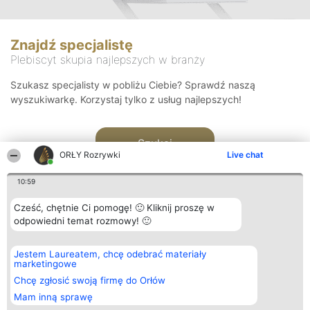
Znajdź specjalistę
Plebiscyt skupia najlepszych w branży
Szukasz specjalisty w pobliżu Ciebie? Sprawdź naszą
wyszukiwarkę. Korzystaj tylko z usług najlepszych!
Szukaj
ORŁY Rozrywki
Live chat
10:59
Cześć, chętnie Ci pomogę! 🙂 Kliknij proszę w
odpowiedni temat rozmowy! 🙂
Organizator plebiscytu
Plebiscyt
Kontakt
Jestem Laureatem, chcę odebrać materiały
Bright Side Solutions sp. z o.
Laureaci
Kontakt
marketingowe
o. sp. k.
Lista
ul. Ruska 22
wszystkich
Chcę zgłosić swoją firmę do Orłów
Wrocław 50-079
Laureatów
Mam inną sprawę
KRS 0000749100 | Regon
Zasady
381313360 | NIP 8943132676
Regulamin