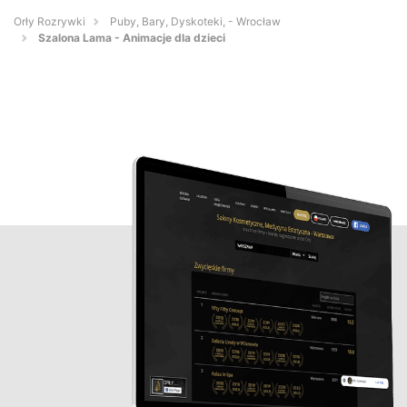
Orły Rozrywki
Puby, Bary, Dyskoteki, - Wrocław
Szalona Lama - Animacje dla dzieci