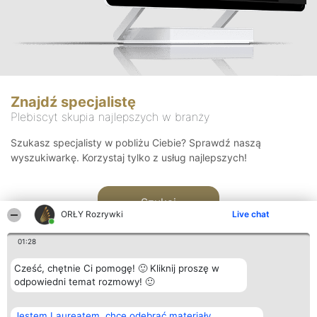
Znajdź specjalistę
Plebiscyt skupia najlepszych w branży
Szukasz specjalisty w pobliżu Ciebie? Sprawdź naszą
wyszukiwarkę. Korzystaj tylko z usług najlepszych!
Szukaj
ORŁY Rozrywki
Live chat
01:28
Cześć, chętnie Ci pomogę! 🙂 Kliknij proszę w
odpowiedni temat rozmowy! 🙂
Organizator plebiscytu
Plebiscyt
Kontakt
Jestem Laureatem, chcę odebrać materiały
Bright Side Solutions sp. z o.
Laureaci
Kontakt