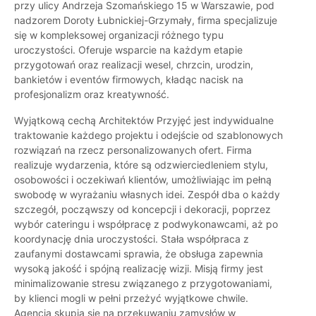
przy ulicy Andrzeja Szomańskiego 15 w Warszawie, pod
nadzorem Doroty Łubnickiej-Grzymały, firma specjalizuje
się w kompleksowej organizacji różnego typu
uroczystości. Oferuje wsparcie na każdym etapie
przygotowań oraz realizacji wesel, chrzcin, urodzin,
bankietów i eventów firmowych, kładąc nacisk na
profesjonalizm oraz kreatywność.
Wyjątkową cechą Architektów Przyjęć jest indywidualne
traktowanie każdego projektu i odejście od szablonowych
rozwiązań na rzecz personalizowanych ofert. Firma
realizuje wydarzenia, które są odzwierciedleniem stylu,
osobowości i oczekiwań klientów, umożliwiając im pełną
swobodę w wyrażaniu własnych idei. Zespół dba o każdy
szczegół, począwszy od koncepcji i dekoracji, poprzez
wybór cateringu i współpracę z podwykonawcami, aż po
koordynację dnia uroczystości. Stała współpraca z
zaufanymi dostawcami sprawia, że obsługa zapewnia
wysoką jakość i spójną realizację wizji. Misją firmy jest
minimalizowanie stresu związanego z przygotowaniami,
by klienci mogli w pełni przeżyć wyjątkowe chwile.
Agencja skupia się na przekuwaniu zamysłów w