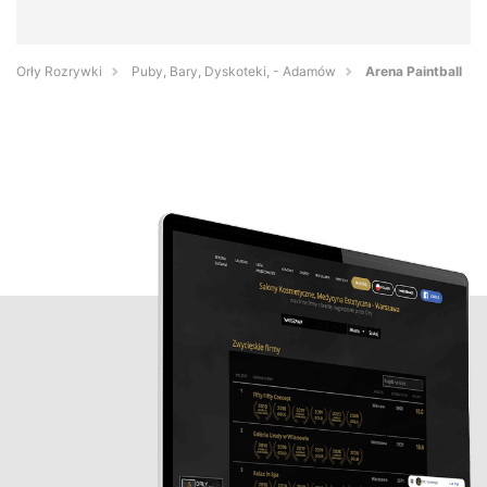
Orły Rozrywki
Puby, Bary, Dyskoteki, - Adamów
Arena Paintball