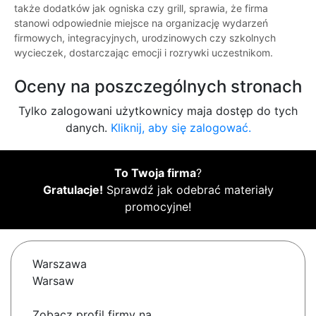
także dodatków jak ogniska czy grill, sprawia, że firma
stanowi odpowiednie miejsce na organizację wydarzeń
firmowych, integracyjnych, urodzinowych czy szkolnych
wycieczek, dostarczając emocji i rozrywki uczestnikom.
Oceny na poszczególnych stronach
Tylko zalogowani użytkownicy maja dostęp do tych
danych.
Kliknij, aby się zalogować.
To Twoja firma
?
Gratulacje!
Sprawdź jak odebrać materiały
promocyjne!
Warszawa
Warsaw
Zobacz profil firmy na