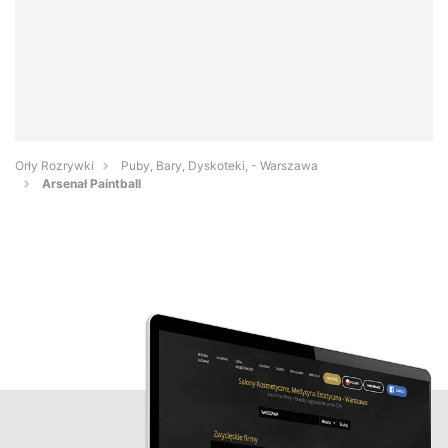
Orły Rozrywki
Puby, Bary, Dyskoteki, - Warszawa
Arsenał Paintball