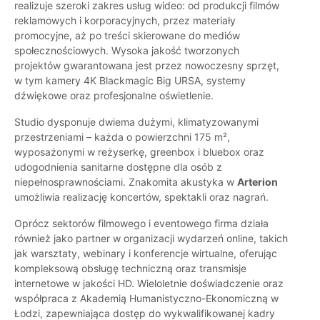
realizuje szeroki zakres usług wideo: od produkcji filmów
reklamowych i korporacyjnych, przez materiały
promocyjne, aż po treści skierowane do mediów
społecznościowych. Wysoka jakość tworzonych
projektów gwarantowana jest przez nowoczesny sprzęt,
w tym kamery 4K Blackmagic Big URSA, systemy
dźwiękowe oraz profesjonalne oświetlenie.
Studio dysponuje dwiema dużymi, klimatyzowanymi
przestrzeniami – każda o powierzchni 175 m²,
wyposażonymi w reżyserkę, greenbox i bluebox oraz
udogodnienia sanitarne dostępne dla osób z
niepełnosprawnościami. Znakomita akustyka w
Arterion
umożliwia realizację koncertów, spektakli oraz nagrań.
Oprócz sektorów filmowego i eventowego firma działa
również jako partner w organizacji wydarzeń online, takich
jak warsztaty, webinary i konferencje wirtualne, oferując
kompleksową obsługę techniczną oraz transmisje
internetowe w jakości HD. Wieloletnie doświadczenie oraz
współpraca z Akademią Humanistyczno-Ekonomiczną w
Łodzi, zapewniająca dostęp do wykwalifikowanej kadry