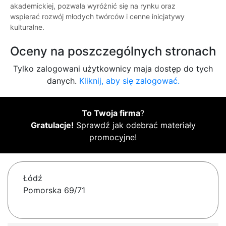
akademickiej, pozwala wyróżnić się na rynku oraz
wspierać rozwój młodych twórców i cenne inicjatywy
kulturalne.
Oceny na poszczególnych stronach
Tylko zalogowani użytkownicy maja dostęp do tych
danych.
Kliknij, aby się zalogować.
To Twoja firma
?
Gratulacje!
Sprawdź jak odebrać materiały
promocyjne!
Łódź
Pomorska 69/71