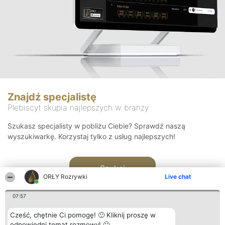
Znajdź specjalistę
Plebiscyt skupia najlepszych w branży
Szukasz specjalisty w pobliżu Ciebie? Sprawdź naszą
wyszukiwarkę. Korzystaj tylko z usług najlepszych!
Szukaj
ORŁY Rozrywki
Live chat
07:57
Cześć, chętnie Ci pomogę! 🙂 Kliknij proszę w
odpowiedni temat rozmowy! 🙂