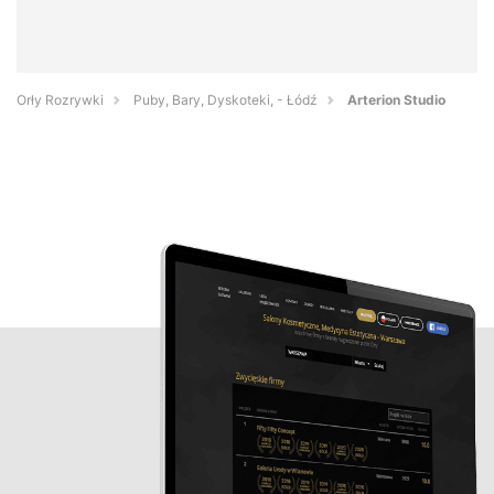
Orły Rozrywki
Puby, Bary, Dyskoteki, - Łódź
Arterion Studio