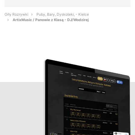
Orły Rozrywki
Puby, Bary, Dyskoteki, - Kielce
ArtixMusic / Panowie z Klasą - DJ/Wodzirej