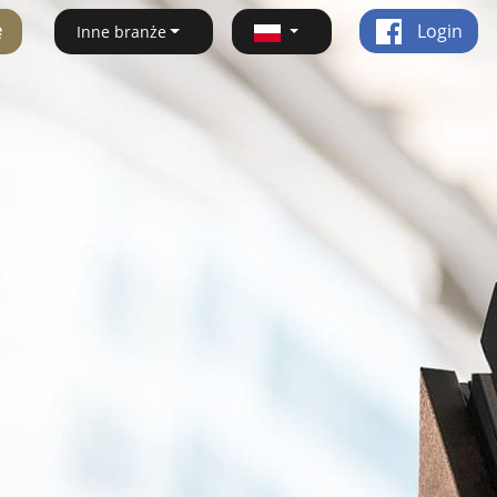
ę
Login
Inne branże