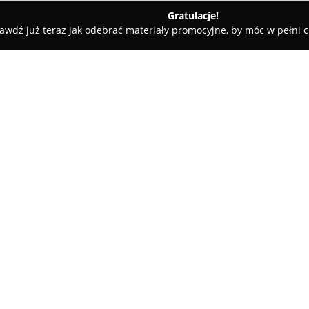
Gratulacje!
awdź już teraz jak odebrać materiały promocyjne, by móc w pełni c
Trybunalski
Artiz. Studio Dekoracji Artystycznej.
O firmie:
Artiz. Studio Dekoracji Artyst
Piotrkowie Trybunalskim, które 
różnorodnych wydarzeń, ze sz
oraz weselnych. Firma wyróżni
projektu i wysoko ocenianym st
spełnić oczekiwania nawet naj
Oferta obejmuje szeroki zakre
aranżację ślubów, wydarzeń ok
firmowych, które opracowywane