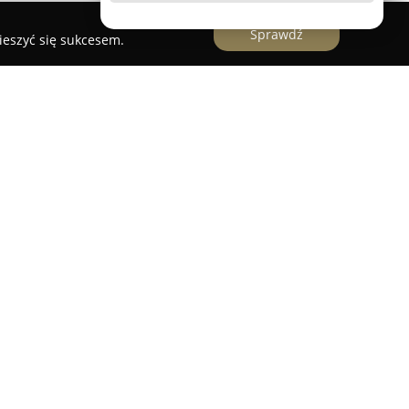
Sprawdź
ieszyć się sukcesem.
ycznej
to przedsiębiorstwo działające w
specjalizuje się w profesjonalnej oprawie
czególnym uwzględnieniem ceremonii ślubnych
a się indywidualnym podejściem do każdego
andardem artystycznych dekoracji, starając się
bardziej wymagających klientów.
s usług dekoracyjnych, w tym kompleksową
olicznościowych, eventów plenerowych i
 są zgodnie z wizjami klienta oraz aktualnymi