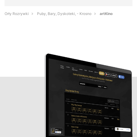
Orły Rozrywki
Puby, Bary, Dyskoteki, - Krosno
artKino