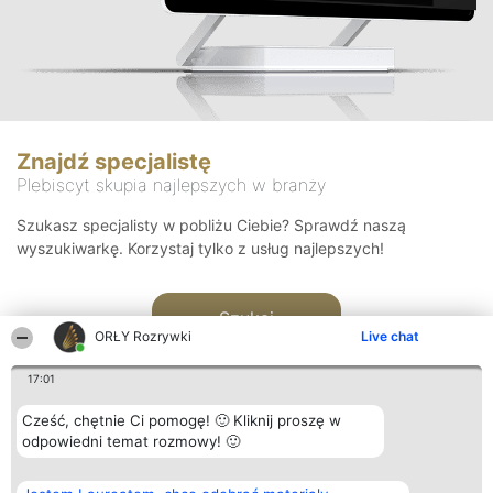
Znajdź specjalistę
Plebiscyt skupia najlepszych w branży
Szukasz specjalisty w pobliżu Ciebie? Sprawdź naszą
wyszukiwarkę. Korzystaj tylko z usług najlepszych!
Szukaj
ORŁY Rozrywki
Live chat
17:01
Cześć, chętnie Ci pomogę! 🙂 Kliknij proszę w
odpowiedni temat rozmowy! 🙂
Organizator plebiscytu
Plebiscyt
Kontakt