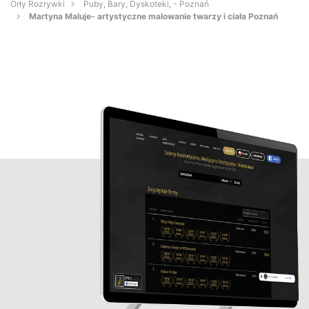
Orły Rozrywki
Puby, Bary, Dyskoteki, - Poznań
Martyna Maluje- artystyczne malowanie twarzy i ciała Poznań