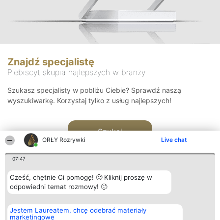
Znajdź specjalistę
Plebiscyt skupia najlepszych w branży
Szukasz specjalisty w pobliżu Ciebie? Sprawdź naszą
wyszukiwarkę. Korzystaj tylko z usług najlepszych!
Szukaj
ORŁY Rozrywki
Live chat
07:47
Cześć, chętnie Ci pomogę! 🙂 Kliknij proszę w
odpowiedni temat rozmowy! 🙂
Organizator plebiscytu
Plebiscyt
Kontakt
Jestem Laureatem, chcę odebrać materiały
Bright Side Solutions sp. z o.
Laureaci
Kontakt
marketingowe
o. sp. k.
Lista