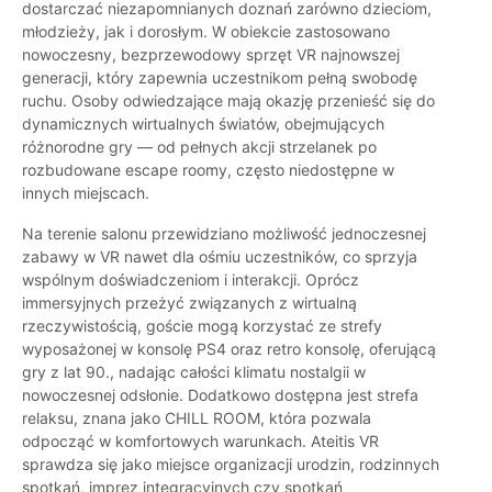
dostarczać niezapomnianych doznań zarówno dzieciom,
młodzieży, jak i dorosłym. W obiekcie zastosowano
nowoczesny, bezprzewodowy sprzęt VR najnowszej
generacji, który zapewnia uczestnikom pełną swobodę
ruchu. Osoby odwiedzające mają okazję przenieść się do
dynamicznych wirtualnych światów, obejmujących
różnorodne gry — od pełnych akcji strzelanek po
rozbudowane escape roomy, często niedostępne w
innych miejscach.
Na terenie salonu przewidziano możliwość jednoczesnej
zabawy w VR nawet dla ośmiu uczestników, co sprzyja
wspólnym doświadczeniom i interakcji. Oprócz
immersyjnych przeżyć związanych z wirtualną
rzeczywistością, goście mogą korzystać ze strefy
wyposażonej w konsolę PS4 oraz retro konsolę, oferującą
gry z lat 90., nadając całości klimatu nostalgii w
nowoczesnej odsłonie. Dodatkowo dostępna jest strefa
relaksu, znana jako CHILL ROOM, która pozwala
odpocząć w komfortowych warunkach. Ateitis VR
sprawdza się jako miejsce organizacji urodzin, rodzinnych
spotkań, imprez integracyjnych czy spotkań