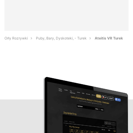
Orły Rozrywki
Puby, Bary, Dyskoteki, - Turek
Ateitis VR Turek