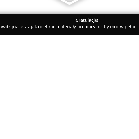
Gratulacje!
awdź już teraz jak odebrać materiały promocyjne, by móc w pełni c
owa
Atelier Sportu
O firmie:
Atelier Sportu
z Częstochowy t
doświadczenie w zakresie organ
specjalizuje się przede wszyst
wykorzystując nowoczesne tech
rozmieszczanych na liniach sta
podczas prestiżowych maratonó
Marathon czy Paris Marathon, 
bez względu na okoliczności.