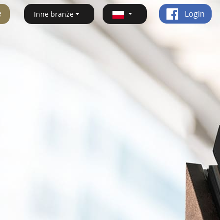
ę
Login
Inne branże