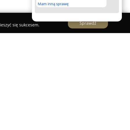
Mam inną sprawę
Sprawdź
ieszyć się sukcesem.
o przedsiębiorstwo posiadające bogate
izacji oraz obsługi imprez sportowych. Firma
kim w elektronicznym pomiarze czasu,
nologie oparte na systemach RFID i matach
rtu i mety. Rozwiązania te zostały sprawdzone
w światowych, takich jak New York City
co potwierdza ich precyzję oraz niezawodność