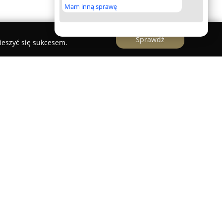
Mam inną sprawę
Sprawdź
ieszyć się sukcesem.
ąsiedztwie Teatru Wielkiego, zlokalizowany jest
e Pegaz
. Ten wyjątkowy punkt na mapie miasta
rtystycznej bohemy okresu międzywojnia oraz
ybywający do tego miejsca goście otrzymują
sferze łączącej historyczne tło z elegancją i
ybór starannie wyselekcjonowanych alkoholi, a
orskie nalewki domowej produkcji, które
oszy.