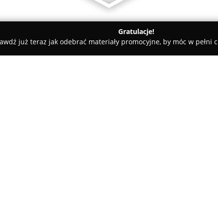
Gratulacje!
awdź już teraz jak odebrać materiały promocyjne, by móc w pełni c
Ave Pegaz
O firmie:
W samym centrum Warszawy, w s
oryginalny lokal rozrywkowy
Av
czerpie inspirację z klimatu a
twórczości Juliana Tuwima. Prz
możliwość zanurzenia się w atmo
rozrywką. Bar oferuje bogaty w
szczególne miejsce zajmują aut
spotykają się z uznaniem smak