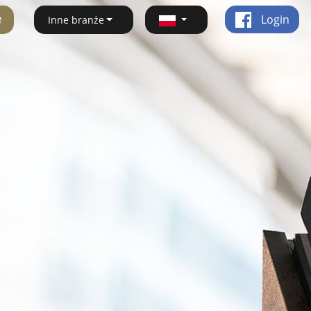
ę
Login
Inne branże