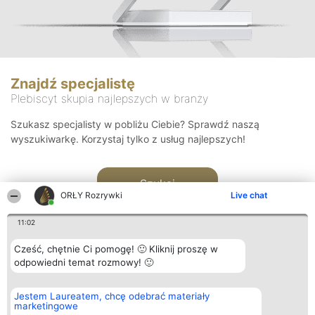
Znajdź specjalistę
Plebiscyt skupia najlepszych w branży
Szukasz specjalisty w pobliżu Ciebie? Sprawdź naszą
wyszukiwarkę. Korzystaj tylko z usług najlepszych!
Szukaj
ORŁY Rozrywki
Live chat
11:02
Cześć, chętnie Ci pomogę! 🙂 Kliknij proszę w
odpowiedni temat rozmowy! 🙂
Organizator plebiscytu
Plebiscyt
Kontakt
Jestem Laureatem, chcę odebrać materiały
Bright Side Solutions sp. z o.
Laureaci
Kontakt
marketingowe
o. sp. k.
Lista