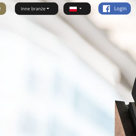
ę
Login
Inne branże