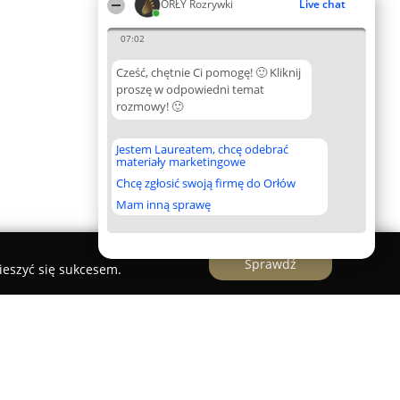
ORŁY Rozrywki
Live chat
07:02
Cześć, chętnie Ci pomogę! 🙂 Kliknij
proszę w odpowiedni temat
rozmowy! 🙂
Jestem Laureatem, chcę odebrać
materiały marketingowe
Chcę zgłosić swoją firmę do Orłów
Mam inną sprawę
Sprawdź
ieszyć się sukcesem.