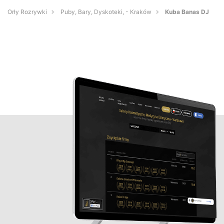
Orły Rozrywki
Puby, Bary, Dyskoteki, - Kraków
Kuba Banas DJ