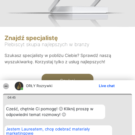
Znajdź specjalistę
Plebiscyt skupia najlepszych w branży
Szukasz specjalisty w pobliżu Ciebie? Sprawdź naszą
wyszukiwarkę. Korzystaj tylko z usług najlepszych!
Szukaj
ORŁY Rozrywki
Live chat
04:45
Cześć, chętnie Ci pomogę! 🙂 Kliknij proszę w
odpowiedni temat rozmowy! 🙂
Organizator plebiscytu
Plebiscyt
Kontakt
Jestem Laureatem, chcę odebrać materiały
Bright Side Solutions sp. z o.
Laureaci
Kontakt
marketingowe
o. sp. k.
Lista