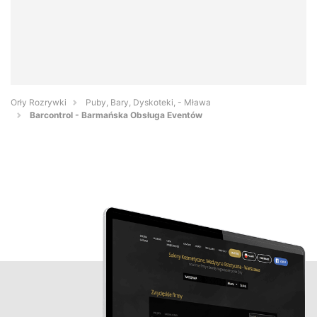
Orły Rozrywki
Puby, Bary, Dyskoteki, - Mława
Barcontrol - Barmańska Obsługa Eventów