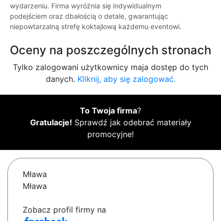
wydarzeniu. Firma wyróżnia się indywidualnym
podejściem oraz dbałością o detale, gwarantując
niepowtarzalną strefę koktajlową każdemu eventowi.
Oceny na poszczególnych stronach
Tylko zalogowani użytkownicy maja dostęp do tych
danych.
Kliknij, aby się zalogować.
To Twoja firma
?
Gratulacje!
Sprawdź jak odebrać materiały
promocyjne!
Mława
Mława
Zobacz profil firmy na