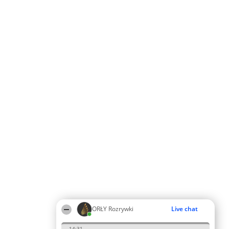
ORŁY Rozrywki
Live chat
14:31