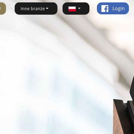
ę
Login
Inne branże