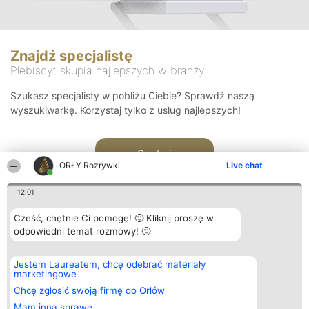
Znajdź specjalistę
Plebiscyt skupia najlepszych w branży
Szukasz specjalisty w pobliżu Ciebie? Sprawdź naszą
wyszukiwarkę. Korzystaj tylko z usług najlepszych!
Szukaj
ORŁY Rozrywki
Live chat
12:01
Cześć, chętnie Ci pomogę! 🙂 Kliknij proszę w
odpowiedni temat rozmowy! 🙂
Organizator plebiscytu
Plebiscyt
Kontakt
Jestem Laureatem, chcę odebrać materiały
Bright Side Solutions sp. z o.
Laureaci
Kontakt
marketingowe
o. sp. k.
Lista
ul. Ruska 22
wszystkich
Chcę zgłosić swoją firmę do Orłów
Wrocław 50-079
Laureatów
Mam inną sprawę
KRS 0000749100 | Regon
Zasady