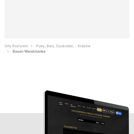
Orły Rozrywki
Puby, Bary, Dyskoteki, - Kraków
Basen Wandzianka