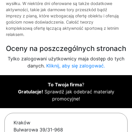
wysiłku. W niektóre dni oferowane są także dodatkowe
aktywności, takie jak darmowe tory przeszkód bądź
imprezy z pianą, które wzbogacają ofertę obiektu i oferują
gościom nowe doświadczenia. Całość tworzy
kompleksową ofertę łączącą aktywność sportową z letnim
relaksem.
Oceny na poszczególnych stronach
Tylko zalogowani użytkownicy maja dostęp do tych
danych.
Kliknij, aby się zalogować.
To Twoja firma
?
Gratulacje!
Sprawdź jak odebrać materiały
promocyjne!
Kraków
Bulwarowa 39/31-968