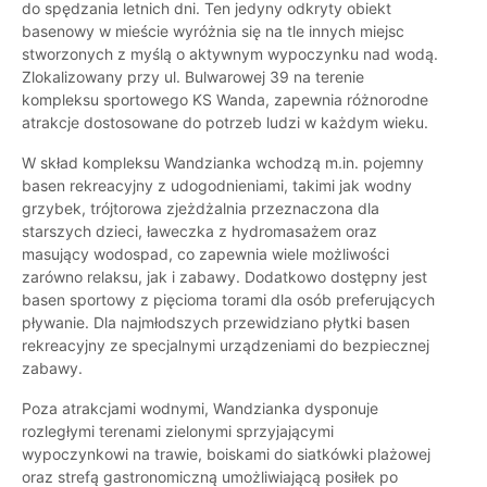
do spędzania letnich dni. Ten jedyny odkryty obiekt
basenowy w mieście wyróżnia się na tle innych miejsc
stworzonych z myślą o aktywnym wypoczynku nad wodą.
Zlokalizowany przy ul. Bulwarowej 39 na terenie
kompleksu sportowego KS Wanda, zapewnia różnorodne
atrakcje dostosowane do potrzeb ludzi w każdym wieku.
W skład kompleksu Wandzianka wchodzą m.in. pojemny
basen rekreacyjny z udogodnieniami, takimi jak wodny
grzybek, trójtorowa zjeżdżalnia przeznaczona dla
starszych dzieci, ławeczka z hydromasażem oraz
masujący wodospad, co zapewnia wiele możliwości
zarówno relaksu, jak i zabawy. Dodatkowo dostępny jest
basen sportowy z pięcioma torami dla osób preferujących
pływanie. Dla najmłodszych przewidziano płytki basen
rekreacyjny ze specjalnymi urządzeniami do bezpiecznej
zabawy.
Poza atrakcjami wodnymi, Wandzianka dysponuje
rozległymi terenami zielonymi sprzyjającymi
wypoczynkowi na trawie, boiskami do siatkówki plażowej
oraz strefą gastronomiczną umożliwiającą posiłek po