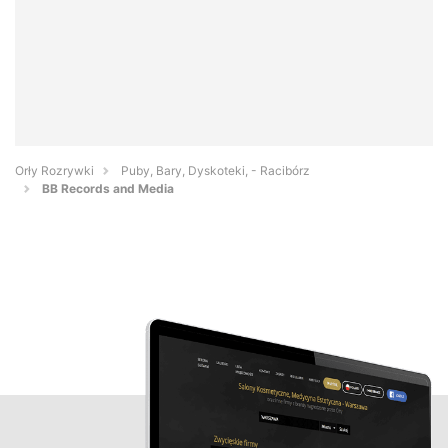
Orły Rozrywki
Puby, Bary, Dyskoteki, - Racibórz
BB Records and Media