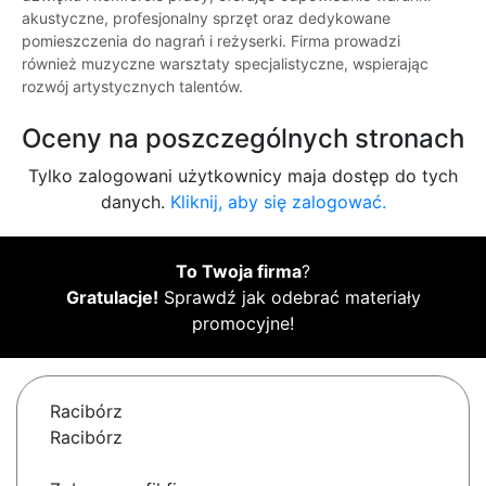
akustyczne, profesjonalny sprzęt oraz dedykowane
pomieszczenia do nagrań i reżyserki. Firma prowadzi
również muzyczne warsztaty specjalistyczne, wspierając
rozwój artystycznych talentów.
Oceny na poszczególnych stronach
Tylko zalogowani użytkownicy maja dostęp do tych
danych.
Kliknij, aby się zalogować.
To Twoja firma
?
Gratulacje!
Sprawdź jak odebrać materiały
promocyjne!
Racibórz
Racibórz