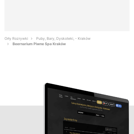
Orły Rozrywki
Puby, Bary, Dyskoteki, - Kraków
Beernarium Piwne Spa Kraków