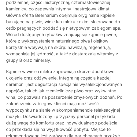
podziemnej części historycznej, czternastowiecznej
kamienicy, co zapewnia intymny i nastrojowy klimat.
Główna oferta Beernarium obejmuje oryginalne kąpiele
bazujące na piwie, winie lub mleku kozim, skierowane do
osób pragnących poddać się nietypowym zabiegom spa.
Wśród dostępnych rytuałów znajdują się kąpiele piwne,
które z wykorzystaniem naturalnego piwa i olejków
korzystnie wpływają na skórę: nawilżają, regenerują,
wzmacniają jej jędrność, a także dostarczają witaminy z
grupy B oraz minerały.
Kąpiele w winie i mleku zapewniają skórze dodatkowe
ukojenie oraz odżywienie. Integralną częścią każdej
ceremonii jest degustacja specjalnie wyselekcjonowanych
napojów, takich jak rzemieślnicze piwo oraz wykwintne
wina, co pozwala na poszerzenie zmysłowych doznań. Po
zakończeniu zabiegów klienci mają możliwość
wypoczynku na sianie w akompaniamencie relaksacyjnej
muzyki. Doświadczony i przyjazny personel przykłada
dużą wagę do komfortu oraz indywidualnego podejścia,
co przekłada się na wyjątkowość pobytu. Miejsce to
rekomendowane jest zarówno dla par chcących przeżyć