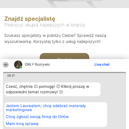
Znajdź specjalistę
Plebiscyt skupia najlepszych w branży
Szukasz specjalisty w pobliżu Ciebie? Sprawdź naszą
wyszukiwarkę. Korzystaj tylko z usług najlepszych!
Szukaj
ORŁY Rozrywki
Live chat
06:37
Cześć, chętnie Ci pomogę! 🙂 Kliknij proszę w
odpowiedni temat rozmowy! 🙂
Organizator plebiscytu
Plebiscyt
Kontakt
Jestem Laureatem, chcę odebrać materiały
Bright Side Solutions sp. z o.
Laureaci
Kontakt
marketingowe
o. sp. k.
Lista
ul. Ruska 22
wszystkich
Chcę zgłosić swoją firmę do Orłów
Wrocław 50-079
Laureatów
Mam inną sprawę
KRS 0000749100 | Regon
Zasady
381313360 | NIP 8943132676
Regulamin