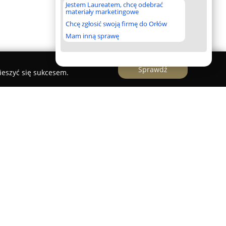
Jestem Laureatem, chcę odebrać
materiały marketingowe
Chcę zgłosić swoją firmę do Orłów
Mam inną sprawę
Sprawdź
ieszyć się sukcesem.
iwym Rynie, tuż nad Jeziorem Ryńskim,
Bocianie
jający się kompleks wypoczynkowo-żeglarski,
dla osób ceniących aktywność na Mazurach.
iu szerokiego zakresu usług dla miłośników
w otoczeniu przyrody. Do dyspozycji gości