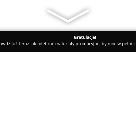
Gratulacje!
awdź już teraz jak odebrać materiały promocyjne, by móc w pełni c
cianie Gniazdo
O firmie:
Ośrodek zlokalizowany w urokl
Gniazdo
stanowi prężnie rozwi
stanowiący punkt odniesienia 
Obiekt dedykuje się dostarczan
rekreacji wodnej i wypoczynku 