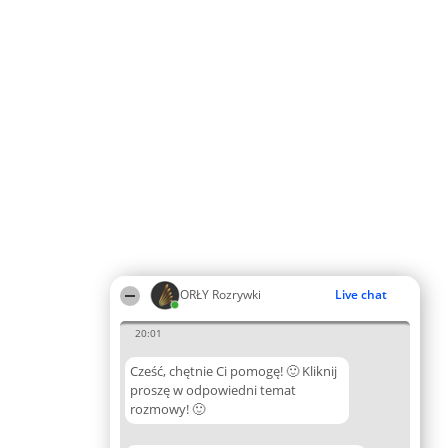
ORŁY Rozrywki
Live chat
20:01
Cześć, chętnie Ci pomogę! 🙂 Kliknij
proszę w odpowiedni temat
rozmowy! 🙂