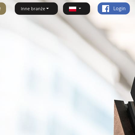
ę
Login
Inne branże