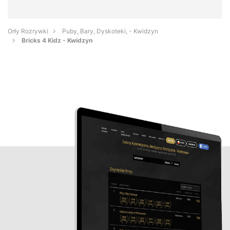
Orły Rozrywki
Puby, Bary, Dyskoteki, - Kwidzyn
Bricks 4 Kidz - Kwidzyn