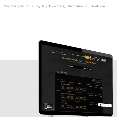
Orły Rozrywki
Puby, Bary, Dyskoteki, - Bełchatów
Bs-Audio