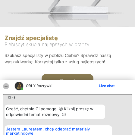
Znajdź specjalistę
Plebiscyt skupia najlepszych w branży
Szukasz specjalisty w pobliżu Ciebie? Sprawdź naszą
wyszukiwarkę. Korzystaj tylko z usług najlepszych!
Szukaj
ORŁY Rozrywki
Live chat
13:48
Cześć, chętnie Ci pomogę! 🙂 Kliknij proszę w
odpowiedni temat rozmowy! 🙂
Organizator plebiscytu
Plebiscyt
Kontakt
Jestem Laureatem, chcę odebrać materiały
Bright Side Solutions sp. z o.
Laureaci
Kontakt
marketingowe
o. sp. k.
Lista