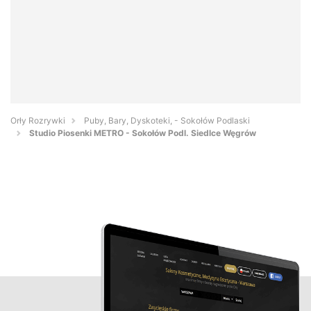
Orły Rozrywki
Puby, Bary, Dyskoteki, - Sokołów Podlaski
Studio Piosenki METRO - Sokołów Podl. Siedlce Węgrów