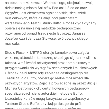
na obszarze Mazowsza Wschodniego, obejmując swoją
działalnością miasta Sokołów Podlaski, Siedlce oraz
Węgrów. Jest elementem ogólnopolskiej sieci szkół
musicalowych, które działają pod patronatem
warszawskiego Teatru Studio Buffo. Proces dydaktyczny
opiera się na unikalnej metodzie pedagogicznej,
rozwijanej od ponad trzydziestu lat przez Janusza
Józefowicza i Janusza Stokłosę, twórców polskiego
musicalu.
Studio Piosenki METRO oferuje kompleksowe zajęcia
wokalne, aktorskie i taneczne, skupiając się na rozwijaniu
talentu, wrażliwości artystycznej oraz kompleksowym
przygotowaniu do występów scenicznych i musicalowych.
Ośrodek pełni także rolę zaplecza castingowego dla
Teatru Studio Buffo, otwierając realne możliwości dla
przyszłych artystów. Zajęcia prowadzone są przez Alicję i
Michała Ostromeckich, certyfikowanych pedagogów
specjalizujących się w autorskiej metodzie Buffo.
Uczestnicy kursów mogą korzystać ze współpracy z
Teatrem Studio Buffo, uzyskując dostęp do prób,
repertuaru oraz preferencyjnych cen biletów na