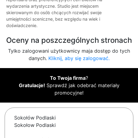
wydarzenia artystyczne. Studio jest miejscem
skierowanym do osób chcących rozwijać swoje
umiejętności sceniczne, bez względu na wiek i
doświadczenie.
Oceny na poszczególnych stronach
Tylko zalogowani użytkownicy maja dostęp do tych
danych.
Kliknij, aby się zalogować.
To Twoja firma
?
Gratulacje!
Sprawdź jak odebrać materiały
promocyjne!
Sokołów Podlaski
Sokołow Podlaski