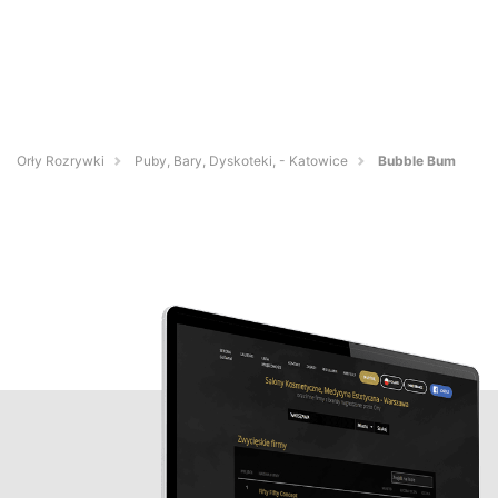
Orły Rozrywki
Puby, Bary, Dyskoteki, - Katowice
Bubble Bum