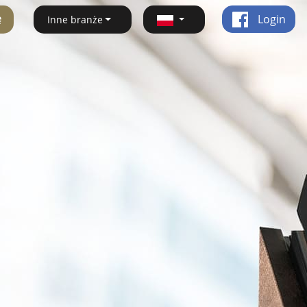
ę
Login
Inne branże