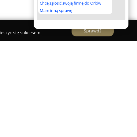
Chcę zgłosić swoją firmę do Orłów
Mam inną sprawę
Sprawdź
ieszyć się sukcesem.
g Człuchów
należy do najnowocześniejszych torów
olsce, będąc jednocześnie największym
a Pomorzu. Tor o długości 600 metrów otoczony
osażony w dwusektorowy system pomiaru czasu,
ych z Formuły 1. Wyniki jazd prezentowane są w
ą dużego ekranu LED.