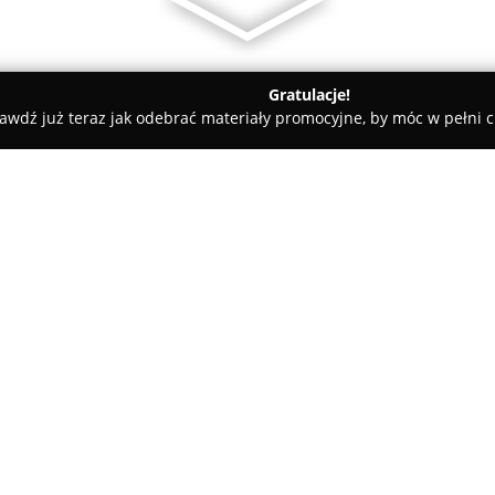
Gratulacje!
awdź już teraz jak odebrać materiały promocyjne, by móc w pełni c
Tor Kartingowy Canpol Racing Człuchów
chów
O firmie:
Tor Kartingowy Canpol Racin
kartingowych dla amatorów w P
otwartym obiektem tego typu n
jest terenami zielonymi i wyp
nawiązujący do rozwiązań znan
czasie rzeczywistym za pomoc