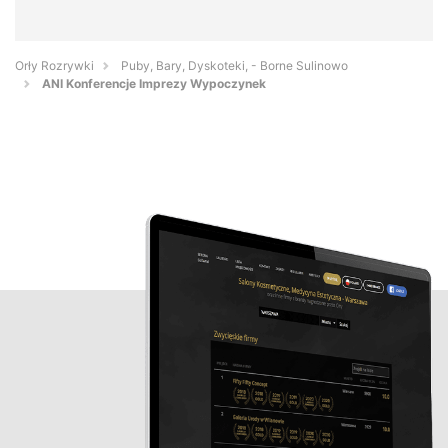
Orły Rozrywki
Puby, Bary, Dyskoteki, - Borne Sulinowo
ANI Konferencje Imprezy Wypoczynek