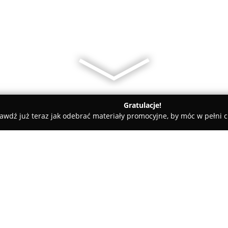
Gratulacje!
awdź już teraz jak odebrać materiały promocyjne, by móc w pełni c
Zdrój
Centrum Szkolenia Ski & Snow Bartuś
uś
O firmie:
Na stokach Zieleńca, w samym 