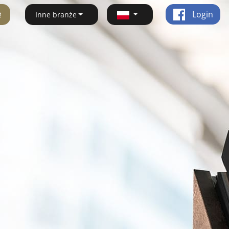
ę
Login
Inne branże