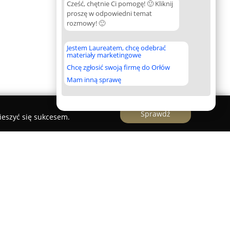
Cześć, chętnie Ci pomogę! 🙂 Kliknij
proszę w odpowiedni temat
rozmowy! 🙂
Jestem Laureatem, chcę odebrać
materiały marketingowe
Chcę zgłosić swoją firmę do Orłów
Mam inną sprawę
Sprawdź
ieszyć się sukcesem.
centrum ośrodka Zieleniec Ski Arena, od 2000