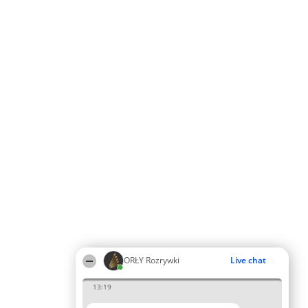
ORŁY Rozrywki
Live chat
13:19