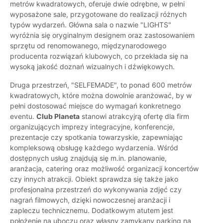
metrów kwadratowych, oferuje dwie odrębne, w pełni
wyposażone sale, przygotowane do realizacji różnych
typów wydarzeń. Główna sala o nazwie "LIGHTS"
wyróżnia się oryginalnym designem oraz zastosowaniem
sprzętu od renomowanego, międzynarodowego
producenta rozwiązań klubowych, co przekłada się na
wysoką jakość doznań wizualnych i dźwiękowych.
Druga przestrzeń, "SELFEMADE", to ponad 600 metrów
kwadratowych, które można dowolnie aranżować, by w
pełni dostosować miejsce do wymagań konkretnego
eventu.
Club Planeta
stanowi atrakcyjrą ofertę dla firm
organizujących imprezy integracyjne, konferencje,
prezentacje czy spotkania towarzyskie, zapewniając
kompleksową obsługę każdego wydarzenia. Wśród
dostępnych usług znajdują się m.in. planowanie,
aranżacja, catering oraz możliwość organizacji koncertów
czy innych atrakcji. Obiekt sprawdza się także jako
profesjonalna przestrzeń do wykonywania zdjęć czy
nagrań filmowych, dzięki nowoczesnej aranżacji i
zapleczu technicznemu. Dodatkowym atutem jest
położenie na uboczu oraz własny zamykany parking na