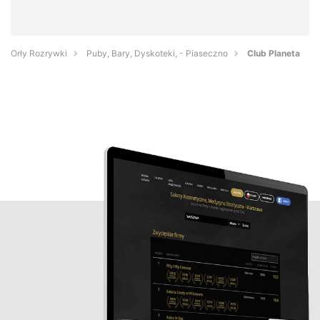
Orły Rozrywki
Puby, Bary, Dyskoteki, - Piaseczno
Club Planeta