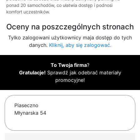
ponad 20 samochodów, co ułatwia dostęp i podnosi
komfort uczestników.
Oceny na poszczególnych stronach
Tylko zalogowani użytkownicy maja dostęp do tych
danych.
Kliknij, aby się zalogować.
To Twoja firma
?
Gratulacje!
Sprawdź jak odebrać materiały
promocyjne!
Piaseczno
Młynarska 54