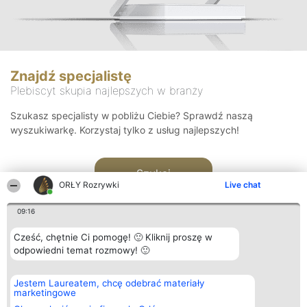
Znajdź specjalistę
Plebiscyt skupia najlepszych w branży
Szukasz specjalisty w pobliżu Ciebie? Sprawdź naszą
wyszukiwarkę. Korzystaj tylko z usług najlepszych!
Szukaj
ORŁY Rozrywki
Live chat
09:16
Cześć, chętnie Ci pomogę! 🙂 Kliknij proszę w
odpowiedni temat rozmowy! 🙂
Organizator plebiscytu
Plebiscyt
Kontakt
Jestem Laureatem, chcę odebrać materiały
Bright Side Solutions sp. z o.
Laureaci
Kontakt
marketingowe
o. sp. k.
Lista
ul. Ruska 22
wszystkich