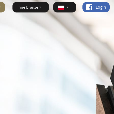
ę
Login
Inne branże