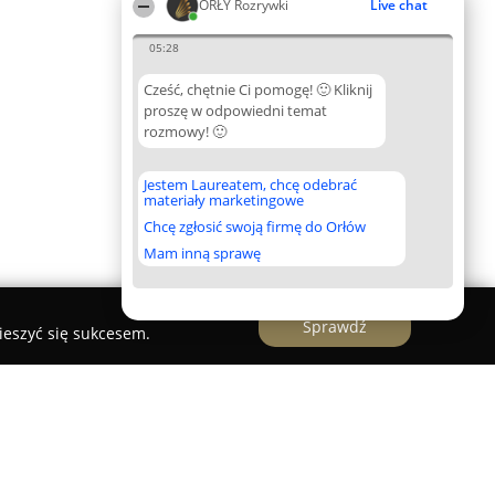
ORŁY Rozrywki
Live chat
05:28
Cześć, chętnie Ci pomogę! 🙂 Kliknij
proszę w odpowiedni temat
rozmowy! 🙂
Jestem Laureatem, chcę odebrać
materiały marketingowe
Chcę zgłosić swoją firmę do Orłów
Mam inną sprawę
Sprawdź
ieszyć się sukcesem.