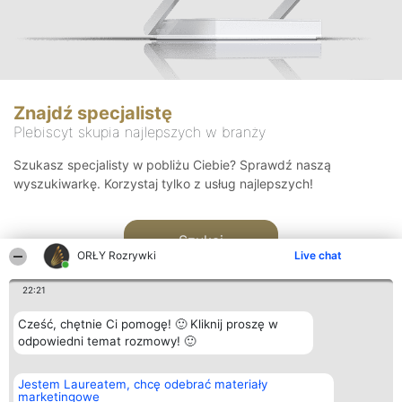
Znajdź specjalistę
Plebiscyt skupia najlepszych w branży
Szukasz specjalisty w pobliżu Ciebie? Sprawdź naszą
wyszukiwarkę. Korzystaj tylko z usług najlepszych!
Szukaj
ORŁY Rozrywki
Live chat
22:21
Cześć, chętnie Ci pomogę! 🙂 Kliknij proszę w
odpowiedni temat rozmowy! 🙂
Organizator plebiscytu
Plebiscyt
Kontakt
Jestem Laureatem, chcę odebrać materiały
Bright Side Solutions sp. z o.
Laureaci
Kontakt
marketingowe
o. sp. k.
Lista