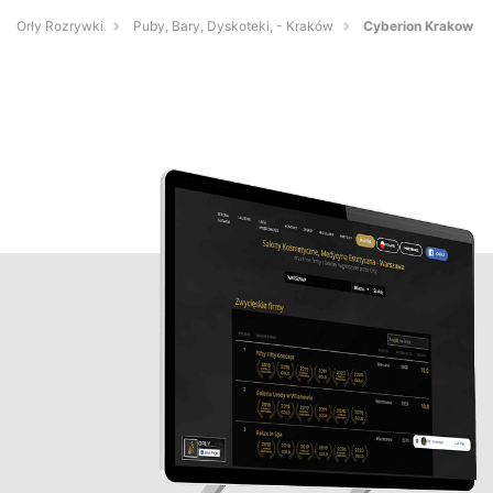
Orły Rozrywki
Puby, Bary, Dyskoteki, - Kraków
Cyberion Krakow