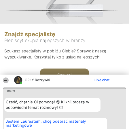
Znajdź specjalistę
Plebiscyt skupia najlepszych w branży
Szukasz specjalisty w pobliżu Ciebie? Sprawdź naszą
wyszukiwarkę. Korzystaj tylko z usług najlepszych!
Szukaj
ORŁY Rozrywki
Live chat
08:09
Cześć, chętnie Ci pomogę! 🙂 Kliknij proszę w
odpowiedni temat rozmowy! 🙂
Organizator plebiscytu
Plebiscyt
Kontakt
Jestem Laureatem, chcę odebrać materiały
Bright Side Solutions sp. z o.
Laureaci
Kontakt
marketingowe
o. sp. k.
Lista