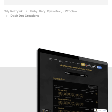
Orły Rozrywki
Puby, Bary, Dyskoteki, - Wrocław
Dash Dot Creations