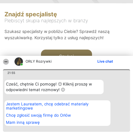
Znajdź specjalistę
Plebiscyt skupia najlepszych w branży
Szukasz specjalisty w pobliżu Ciebie? Sprawdź naszą
wyszukiwarkę. Korzystaj tylko z usług najlepszych!
Szukaj
ORŁY Rozrywki
Live chat
21:55
Cześć, chętnie Ci pomogę! 🙂 Kliknij proszę w
odpowiedni temat rozmowy! 🙂
Organizator plebiscytu
Plebiscyt
Kontakt
Jestem Laureatem, chcę odebrać materiały
Bright Side Solutions sp. z o.
Laureaci
Kontakt
marketingowe
o. sp. k.
Lista
ul. Ruska 22
wszystkich
Chcę zgłosić swoją firmę do Orłów
Wrocław 50-079
Laureatów
Mam inną sprawę
KRS 0000749100 | Regon
Zasady
381313360 | NIP 8943132676
Regulamin
+48 508 492 400
Polityka