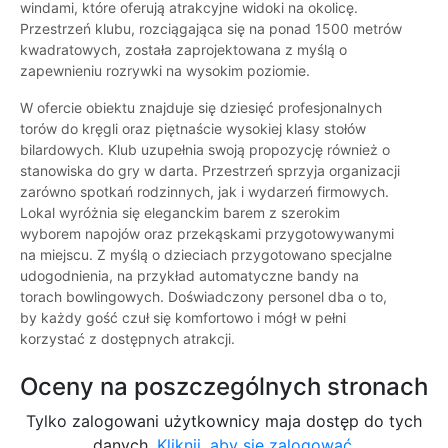
windami, które oferują atrakcyjne widoki na okolicę.
Przestrzeń klubu, rozciągająca się na ponad 1500 metrów
kwadratowych, została zaprojektowana z myślą o
zapewnieniu rozrywki na wysokim poziomie.
W ofercie obiektu znajduje się dziesięć profesjonalnych
torów do kręgli oraz piętnaście wysokiej klasy stołów
bilardowych. Klub uzupełnia swoją propozycję również o
stanowiska do gry w darta. Przestrzeń sprzyja organizacji
zarówno spotkań rodzinnych, jak i wydarzeń firmowych.
Lokal wyróżnia się eleganckim barem z szerokim
wyborem napojów oraz przekąskami przygotowywanymi
na miejscu. Z myślą o dzieciach przygotowano specjalne
udogodnienia, na przykład automatyczne bandy na
torach bowlingowych. Doświadczony personel dba o to,
by każdy gość czuł się komfortowo i mógł w pełni
korzystać z dostępnych atrakcji.
Oceny na poszczególnych stronach
Tylko zalogowani użytkownicy maja dostęp do tych
danych.
Kliknij, aby się zalogować.