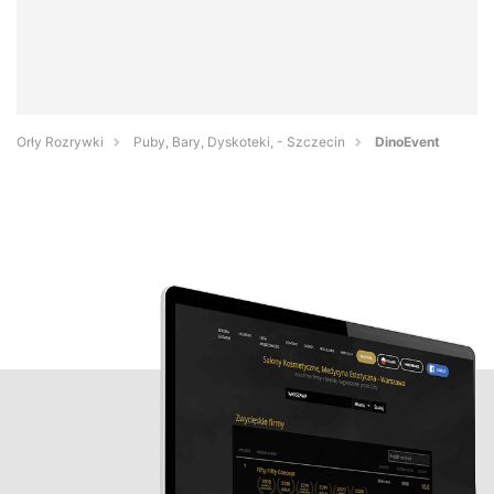
Orły Rozrywki
Puby, Bary, Dyskoteki, - Szczecin
DinoEvent