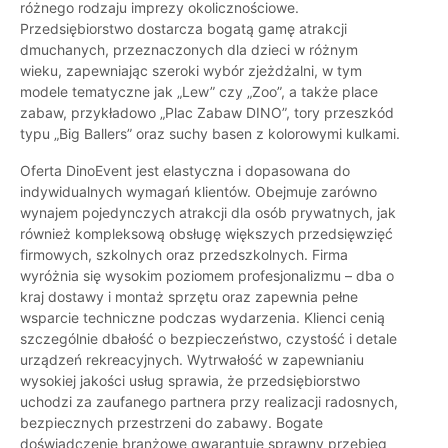
różnego rodzaju imprezy okolicznościowe.
Przedsiębiorstwo dostarcza bogatą gamę atrakcji
dmuchanych, przeznaczonych dla dzieci w różnym
wieku, zapewniając szeroki wybór zjeżdżalni, w tym
modele tematyczne jak „Lew” czy „Zoo”, a także place
zabaw, przykładowo „Plac Zabaw DINO”, tory przeszkód
typu „Big Ballers” oraz suchy basen z kolorowymi kulkami.
Oferta DinoEvent jest elastyczna i dopasowana do
indywidualnych wymagań klientów. Obejmuje zarówno
wynajem pojedynczych atrakcji dla osób prywatnych, jak
również kompleksową obsługę większych przedsięwzięć
firmowych, szkolnych oraz przedszkolnych. Firma
wyróżnia się wysokim poziomem profesjonalizmu – dba o
kraj dostawy i montaż sprzętu oraz zapewnia pełne
wsparcie techniczne podczas wydarzenia. Klienci cenią
szczególnie dbałość o bezpieczeństwo, czystość i detale
urządzeń rekreacyjnych. Wytrwałość w zapewnianiu
wysokiej jakości usług sprawia, że przedsiębiorstwo
uchodzi za zaufanego partnera przy realizacji radosnych,
bezpiecznych przestrzeni do zabawy. Bogate
doświadczenie branżowe gwarantuje sprawny przebieg