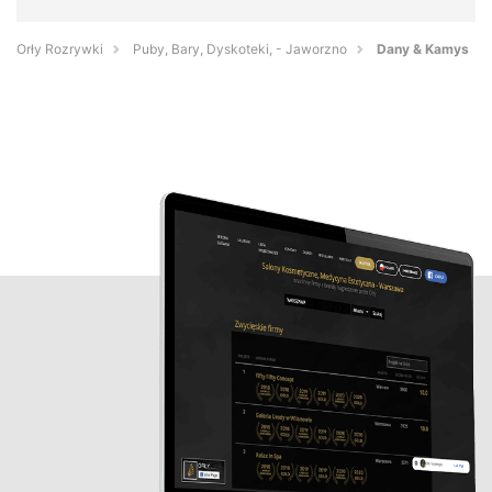
Orły Rozrywki
Puby, Bary, Dyskoteki, - Jaworzno
Dany & Kamys