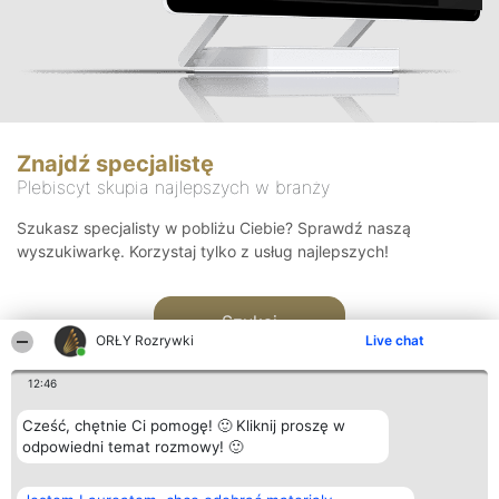
Znajdź specjalistę
Plebiscyt skupia najlepszych w branży
Szukasz specjalisty w pobliżu Ciebie? Sprawdź naszą
wyszukiwarkę. Korzystaj tylko z usług najlepszych!
Szukaj
ORŁY Rozrywki
Live chat
12:46
Cześć, chętnie Ci pomogę! 🙂 Kliknij proszę w
odpowiedni temat rozmowy! 🙂
Organizator plebiscytu
Plebiscyt
Kontakt